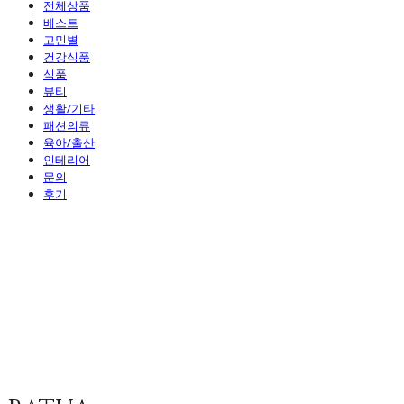
전체상품
베스트
고민별
건강식품
식품
뷰티
생활/기타
패션의류
육아/출산
인테리어
문의
후기