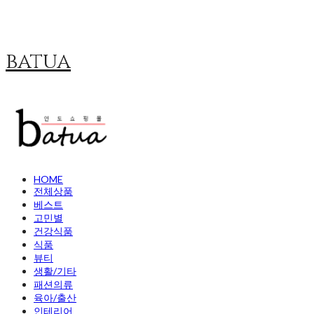
batua
HOME
전체상품
베스트
고민별
건강식품
식품
뷰티
생활/기타
패션의류
육아/출산
인테리어