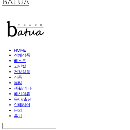
batua
HOME
전체상품
베스트
고민별
건강식품
식품
뷰티
생활/기타
패션의류
육아/출산
인테리어
문의
후기