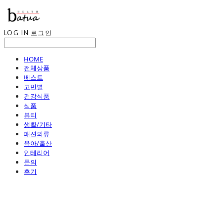
LOG IN
로그인
HOME
전체상품
베스트
고민별
건강식품
식품
뷰티
생활/기타
패션의류
육아/출산
인테리어
문의
후기