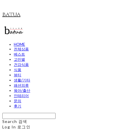
batua
HOME
전체상품
베스트
고민별
건강식품
식품
뷰티
생활/기타
패션의류
육아/출산
인테리어
문의
후기
Search
검색
Log In
로그인