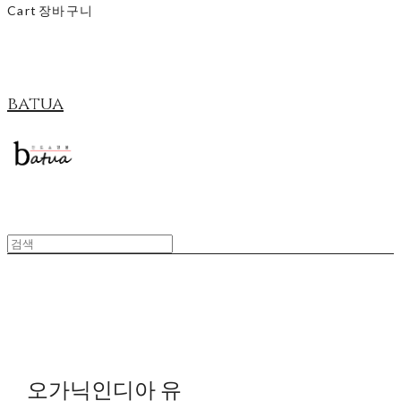
Cart
장바구니
batua
오가닉인디아 유