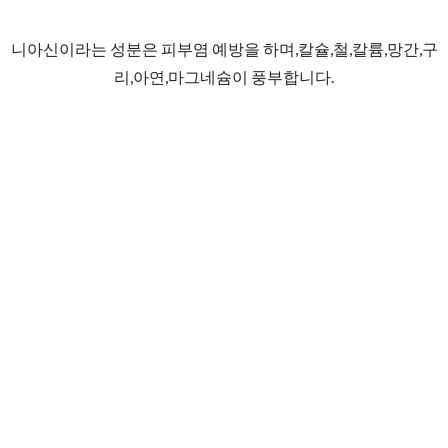
니아신이라는 성분은 피부염 예방을 하며,칼슐,철,칼륨,망간,구
리,아연,마그네슘이 풍부합니다.