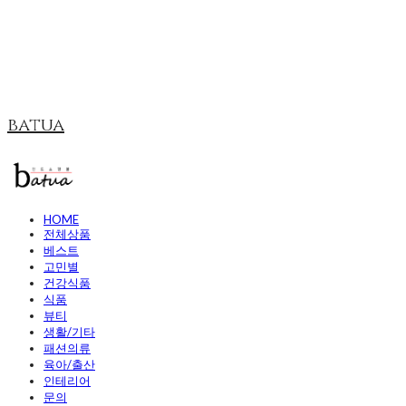
batua
HOME
전체상품
베스트
고민별
건강식품
식품
뷰티
생활/기타
패션의류
육아/출산
인테리어
문의