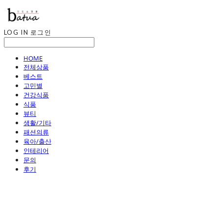
LOG IN
로그인
HOME
전체상품
베스트
고민별
건강식품
식품
뷰티
생활/기타
패션의류
육아/출산
인테리어
문의
후기