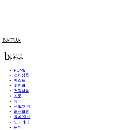
batua
HOME
전체상품
베스트
고민별
건강식품
식품
뷰티
생활/기타
패션의류
육아/출산
인테리어
문의