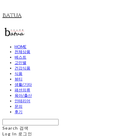
batua
HOME
전체상품
베스트
고민별
건강식품
식품
뷰티
생활/기타
패션의류
육아/출산
인테리어
문의
후기
Search
검색
Log In
로그인