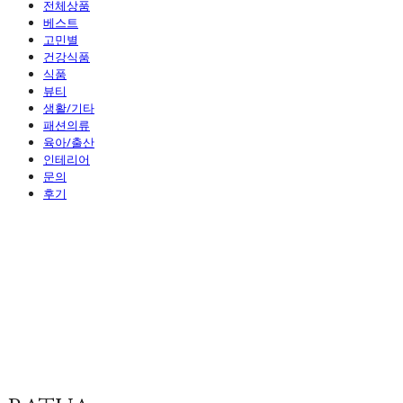
전체상품
베스트
고민별
건강식품
식품
뷰티
생활/기타
패션의류
육아/출산
인테리어
문의
후기