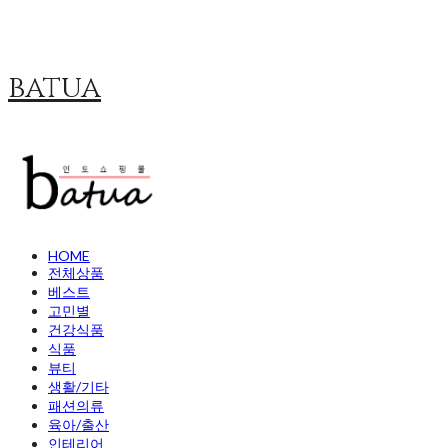
batua
HOME
전체상품
베스트
고민별
건강식품
식품
뷰티
생활/기타
패션의류
육아/출산
인테리어