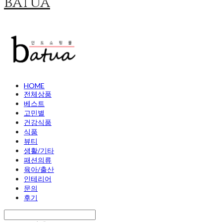
batua
HOME
전체상품
베스트
고민별
건강식품
식품
뷰티
생활/기타
패션의류
육아/출산
인테리어
문의
후기