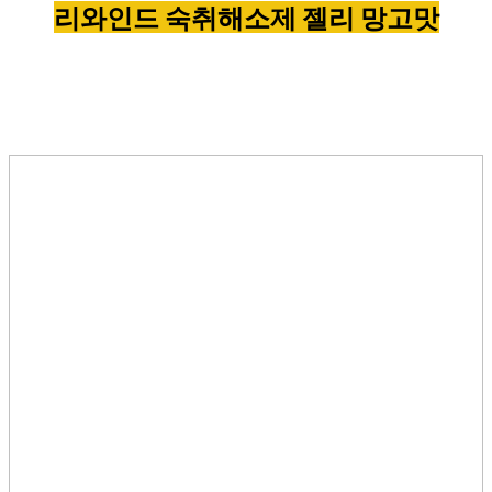
리와인드 숙취해소제 젤리 망고맛