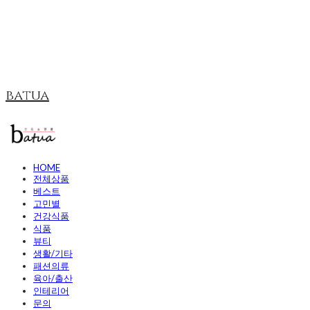
batua
HOME
전체상품
베스트
고민별
건강식품
식품
뷰티
생활/기타
패션의류
육아/출산
인테리어
문의