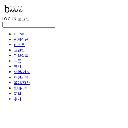
LOG IN
로그인
HOME
전체상품
베스트
고민별
건강식품
식품
뷰티
생활/기타
패션의류
육아/출산
인테리어
문의
후기