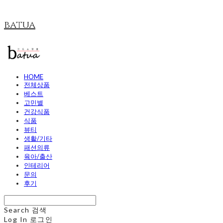
batua
HOME
전체상품
베스트
고민별
건강식품
식품
뷰티
생활/기타
패션의류
육아/출산
인테리어
문의
후기
Search
검색
Log In
로그인