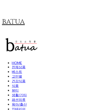
batua
HOME
전체상품
베스트
고민별
건강식품
식품
뷰티
생활/기타
패션의류
육아/출산
인테리어