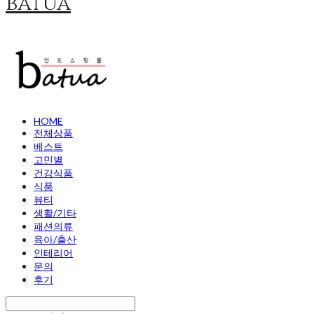
batua
HOME
전체상품
베스트
고민별
건강식품
식품
뷰티
생활/기타
패션의류
육아/출산
인테리어
문의
후기