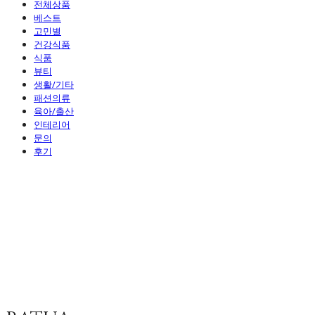
전체상품
베스트
고민별
건강식품
식품
뷰티
생활/기타
패션의류
육아/출산
인테리어
문의
후기