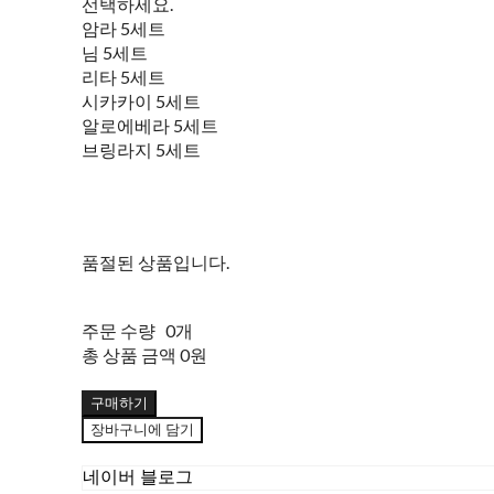
선택하세요.
암라 5세트
님 5세트
리타 5세트
시카카이 5세트
알로에베라 5세트
브링라지 5세트
품절된 상품입니다.
주문 수량
0개
총 상품 금액
0원
구매하기
장바구니에 담기
네이버 블로그