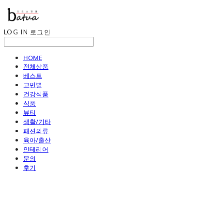
LOG IN
로그인
HOME
전체상품
베스트
고민별
건강식품
식품
뷰티
생활/기타
패션의류
육아/출산
인테리어
문의
후기