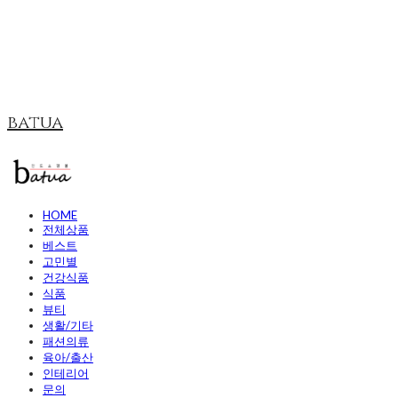
batua
HOME
전체상품
베스트
고민별
건강식품
식품
뷰티
생활/기타
패션의류
육아/출산
인테리어
문의