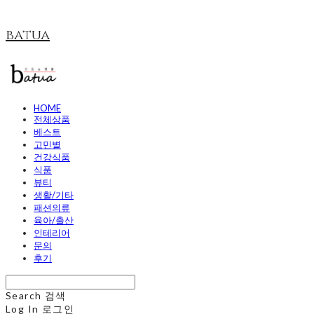
batua
HOME
전체상품
베스트
고민별
건강식품
식품
뷰티
생활/기타
패션의류
육아/출산
인테리어
문의
후기
Search
검색
Log In
로그인